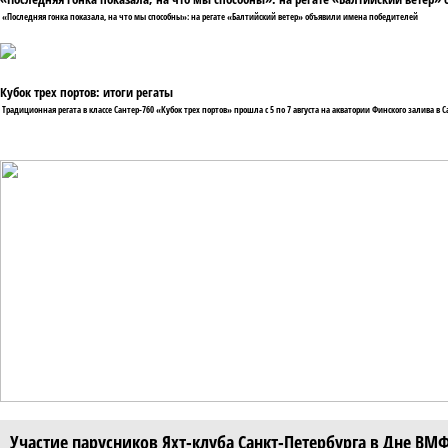
«Последняя гонка показала, на что мы способны»: на регате «Балтийский ветер» объявили имена победителей
Кубок трех портов: итоги регаты
Традиционная регата в классе Сантер-760 «Кубок трех портов» прошла с 5 по 7 августа на акватории Финского залива в С
Участие парусников Яхт-клуба Санкт-Петербурга в Дне ВМ