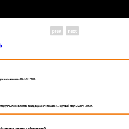
prev
next
b
ей на телеканале МАТЧ! СТРАНА.
етербурга Алексея Жирова выходящую на телеканале «Парусный спорт» МАТЧ! СТРАНА.
 объявили имена победителей