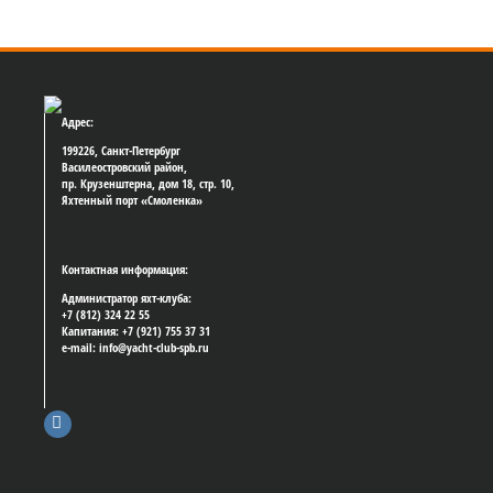
Адрес:
199226, Санкт-Петербург
Василеостровский район,
пр. Крузенштерна, дом 18, стр. 10,
Яхтенный порт «Смоленка»
Контактная информация:
Администратор яхт-клуба:
+7 (812) 324 22 55
Капитания: +7 (921) 755 37 31
e-mail: info@yacht-club-spb.ru