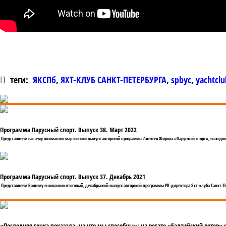
теги:
ЯКСПб
,
ЯХТ-КЛУБ САНКТ-ПЕТЕРБУРГА
,
spbyc
,
yachtclu
Программа Парусный спорт. Выпуск 38. Март 2022
Представляем вашему вниманию мартовский выпуск авторской программы Алексея Жирова «Парусный спорт», выходящ
Программа Парусный спорт. Выпуск 37. Декабрь 2021
Представляем Вашему вниманию итоговый, декабрьский выпуск авторской программы PR-директора Яхт-клуба Санкт-П
«Последняя гонка показала, на что мы способны»: на регате «Балтийский ветер»