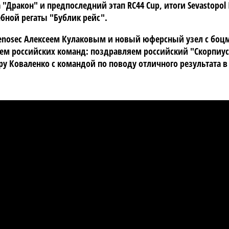
"Дракон" и предпоследний этап RC44 Cup, итоги Sevastopol 
ебной регаты "Бублик рейс".
enosec Алексеем Кулаковым и новый юферсный узел с боц
тием российских команд: поздравляем российский "Скорпиу
ру Коваленко с командой по поводу отличного результата в 