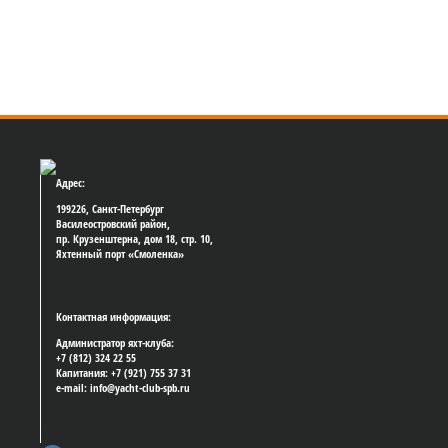
Адрес:
199226, Санкт-Петербург
Василеостровский район,
пр. Крузенштерна, дом 18, стр. 10,
Яхтенный порт «Смоленка»
Контактная информация:
Администратор яхт-клуба:
+7 (812) 324 22 55
Капитания: +7 (921) 755 37 31
e-mail: info@yacht-club-spb.ru