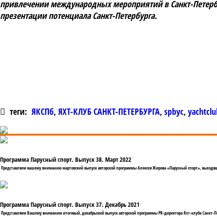
привлечении международных мероприятий в Санкт-Петербу
презентации потенциала Санкт-Петербурга.
теги:
ЯКСПб
,
ЯХТ-КЛУБ САНКТ-ПЕТЕРБУРГА
,
spbyc
,
yachtclu
Программа Парусный спорт. Выпуск 38. Март 2022
Представляем вашему вниманию мартовский выпуск авторской программы Алексея Жирова «Парусный спорт», выходящ
Программа Парусный спорт. Выпуск 37. Декабрь 2021
Представляем Вашему вниманию итоговый, декабрьский выпуск авторской программы PR-директора Яхт-клуба Санкт-П