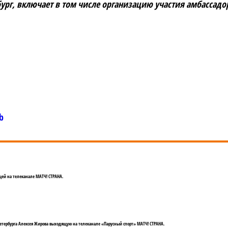
рг, включает в том числе организацию участия амбассад
b
ей на телеканале МАТЧ! СТРАНА.
етербурга Алексея Жирова выходящую на телеканале «Парусный спорт» МАТЧ! СТРАНА.