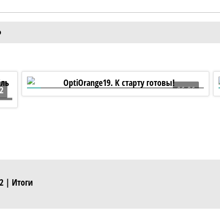
Ф
2
06:06
OptiOrange19. К старту готовы!
2 | Итоги