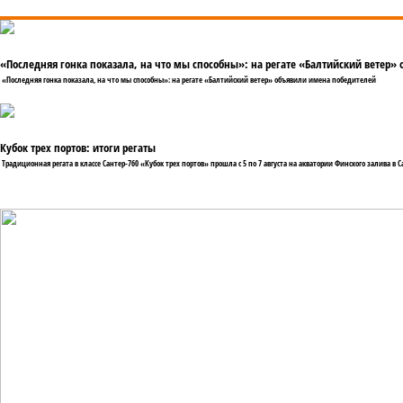
«Последняя гонка показала, на что мы способны»: на регате «Балтийский ветер»
«Последняя гонка показала, на что мы способны»: на регате «Балтийский ветер» объявили имена победителей
Кубок трех портов: итоги регаты
Традиционная регата в классе Сантер-760 «Кубок трех портов» прошла с 5 по 7 августа на акватории Финского залива в С