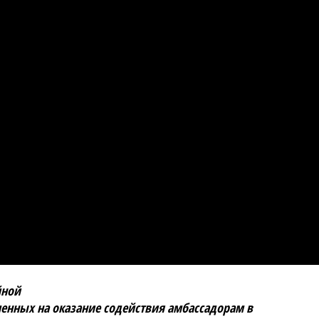
йной
ленных на оказание содействия амбассадорам в