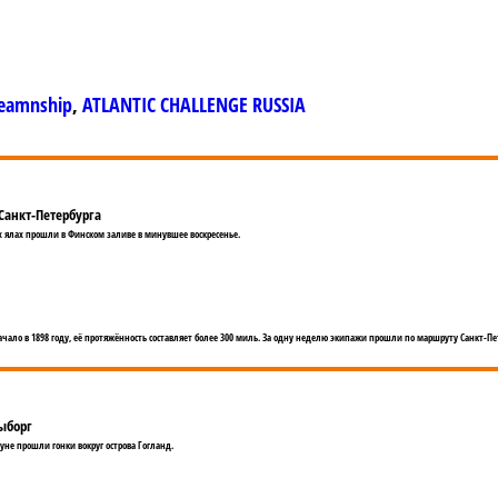
 Seamnship
,
ATLANTIC CHALLENGE RUSSIA
Санкт-Петербурга
х ялах прошли в Финском заливе в минувшее воскресенье.
ачало в 1898 году, её протяжённость составляет более 300 миль. За одну неделю экипажи прошли по маршруту Санкт-Пете
ыборг
уне прошли гонки вокруг острова Гогланд.