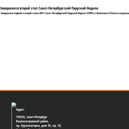
Завершился второй этап Санкт-Петербургской Парусной Недели
Завершился первый и второй этапы XXIII Санкт-Петербургской Парусной Недели (СППН) и Чемпионата России в националь
Адрес:
199226, Санкт-Петербург
Василеостровский район,
пр. Крузенштерна, дом 18, стр. 10,