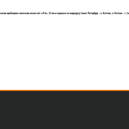
ном крейсерско-гоночном классе яхт «Л-6». 33 яхты прошли по маршруту Санкт-Петербург – о. Котлин, о. Котлин – г. Со