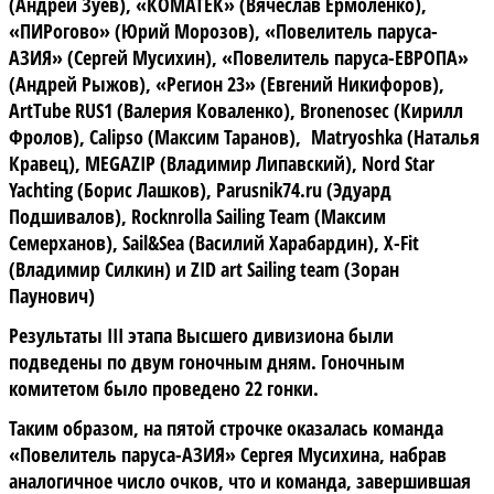
(Андрей Зуев), «КОМАТЕК» (Вячеслав Ермоленко),
«ПИРогово» (Юрий Морозов), «Повелитель паруса-
АЗИЯ» (Сергей Мусихин), «Повелитель паруса-ЕВРОПА»
(Андрей Рыжов), «Регион 23» (Евгений Никифоров),
ArtTube RUS1 (Валерия Коваленко), Bronenosec (Кирилл
Фролов), Calipso (Максим Таранов), Matryoshka (Наталья
Кравец), MEGAZIP (Владимир Липавский), Nord Star
Yachting (Борис Лашков), Parusnik74.ru (Эдуард
Подшивалов), Rocknrolla Sailing Team (Максим
Семерханов), Sail&Sea (Василий Харабардин), X-Fit
(Владимир Силкин) и ZID art Sailing team (Зоран
Паунович)
Результаты III этапа Высшего дивизиона были
подведены по двум гоночным дням. Гоночным
комитетом было проведено 22 гонки.
Таким образом, на пятой строчке оказалась команда
«Повелитель паруса-АЗИЯ» Сергея Мусихина, набрав
аналогичное число очков, что и команда, завершившая