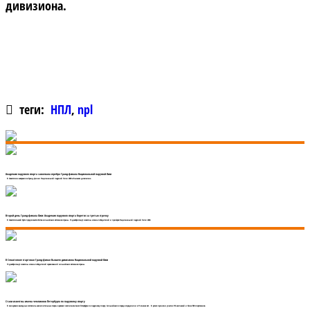
дивизиона.
теги:
НПЛ
,
npl
Академия парусного спорта завоевала серебро Гранд-финала Национальной парусной Лиги
В Севастополе завершился Гранд-финал Национальной парусной Лиги 2020 в Высшем дивизионе.
Второй день Гранд-финала Лиги: Академия парусного спорта борется за третью строчку
В Севастопольской бухте продолжается битва сильнейших яхтсменов страны. 13 декабря станут известны имена победителей и призёров Национальной парусной Лиги 2020.
В Севастополе стартовал Гранд-финал Высшего дивизиона Национальной парусной Лиги
13 декабря станут известны имена победителей соревнований сильнейших яхтсменов страны.
Стали известны имена чемпионов Петербурга по парусному спорту
В минувшие выходные состоялись заключительные старты в рамках чемпионата Санкт-Петербурга по парусному спорту. Сильнейших в городе определили в 11 классах яхт. В регате приняли участие 116 экипажей и более 500 спортсменов.