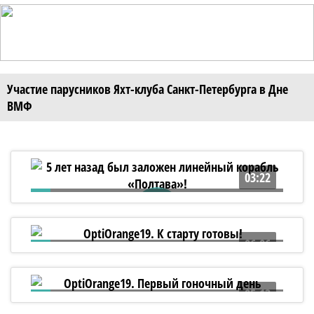
Участие парусников Яхт-клуба Санкт-Петербурга в Дне
ВМФ
03:22
5 лет назад был заложен линейный
корабль «Полтава»!
06:06
OptiOrange19. К старту готовы!
05:13
OptiOrange19. Первый гоночный день