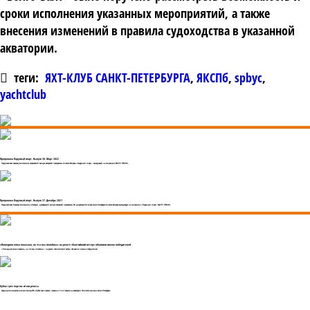
сроки исполнения указанных мероприятий
,
а также
внесения изменений в правила судоходства в указанной
акватории
.
теги:
ЯХТ-КЛУБ САНКТ-ПЕТЕРБУРГА
,
ЯКСПб
,
spbyc
,
yachtclub
Программа Парусный спорт. Выпуск 38. Март 2022
Представляем вашему вниманию мартовский выпуск авторской программы Алексея Жирова «Парусный спорт», выходящей на телеканале МАТЧ! СТРАНА.
Программа Парусный спорт. Выпуск 37. Декабрь 2021
Представляем Вашему вниманию итоговый, декабрьский выпуск авторской программы PR-директора Яхт-клуба Санкт-Петербурга Алексея Жирова выходящую на телеканале «Парусный спорт» МАТЧ! СТРАНА.
«Последняя гонка показала, на что мы способны»: на регате «Балтийский ветер» объявили имена победителей
«Последняя гонка показала, на что мы способны»: на регате «Балтийский ветер» объявили имена победителей
Кубок трех портов: итоги регаты
Традиционная регата в классе Сантер-760 «Кубок трех портов» прошла с 5 по 7 августа на акватории Финского залива в Санкт-Петербурге.