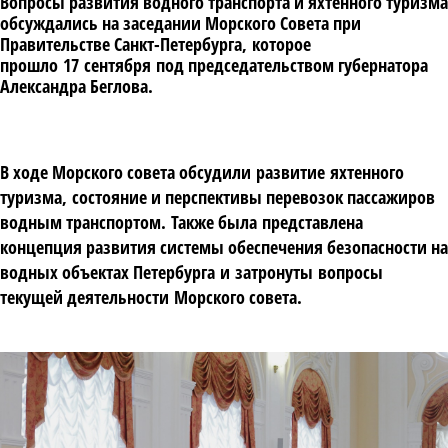
Вопросы развития водного транспорта и яхтенного туризма
обсуждались на заседании Морского Совета при
Правительстве Санкт
-
Петербурга
,
которое
прошло
17
сентября
под председательством губернатора
Александра Беглова
.
В ходе Морского совета обсуд
или
развити
е
яхтенного
туризма
,
состояние и перспективы перевозок пассажиров
водным транспортом
.
Также б
ыла
представлена
концепция развития системы обеспечения безопасности на
водных объектах Петербурга
и
затрон
уты
вопросы
текущей деятельности
М
орского совета
.