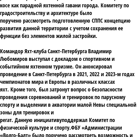
косе
как парадной яхтенной гавани города
.
Комитету по
градостроительству и архитектуре
было
поручено
рассмотреть подготовленную
СППС
концепцию
развития
данной
территории
с учетом сохранения ее
функции без элементов жилой застройки
.
Командор Яхт
-
клуба Санкт
-
Петербурга Владимир
Любомиров выступал с докладом о спортивном и
событийном яхтенном туризме
.
Он анонсировал
проведение в Санкт
-
Петербурга в
2021, 2022
и
2023-
м годах
чемпионатов мира и Европы в различных классах
яхт
.
Кроме того
,
был затронут вопрос о безопасности
проведения соревнований и тренировок по парусному
спорту и выделении в акватории малой Невы специальной
зоны для тренировок и
регат
.
Данн
ую
инициативу
поддерж
ал
Комитет по
физической культуре и спорту
.
ФБУ «Администрации
«Волго
-
Балт» было поручено
рассмотреть возможность и