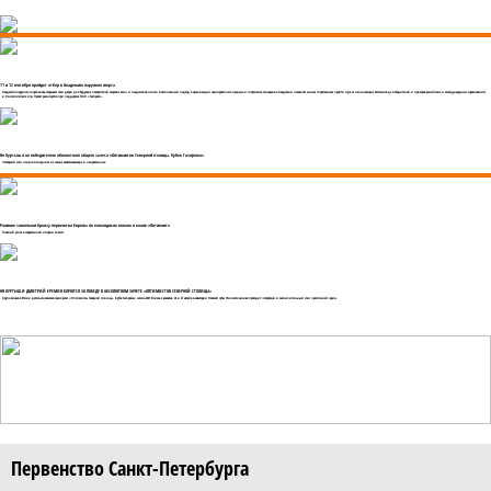
11 и 12 сентября пройдет отбор в Академию парусного спорта
Академия парусного спорта вновь открывает свои двери для будущих покорителей морских волн и пьедесталов почета. Комплексный подход в организации тренировочного процесса и спортивное оснащение Академии позволяет юным спортсменам пройти путь от начинающих яхтсменов до победителей и призеров российских и международных соревнований,
и Олимпийских игр. Проект реализуется при поддержке ПАО «Газпром».
Ян Куртыш стал победителем абсолютного общего зачета «Оптимистов Северной столицы. Кубок Газпрома»
Четвертый этап получился одним из самых захватывающих и напряженных.
Россияне завоевали бронзу первенства Европы по командным гонкам в классе «Оптимист»
Главный успех в современной истории класса!
ЯН КУРТЫШ И ДМИТРИЙ ЕРЕМИН БОРЮТСЯ ЗА ПОБЕДУ В АБСОЛЮТНОМ ЗАЧЕТЕ «ОПТИМИСТОВ СЕВЕРНОЙ СТОЛИЦЫ»
Крупнейшая в России детско-юношеская серия регат «Оптимисты Северной столицы. Кубок Газпрома» сезона-2021 близка к развязке. 26 и 27 августа в акватории Невской губы Финского залива проходит четвертый и заключительный этап престижной серии.
Первенство Санкт-Петербурга