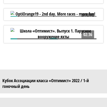
OptiOrange19. Второй день - спорт, спорт,
спорт!
09:03
OptiOrange19 - 2nd day. More races - more
fun!
02:36
Школа «Оптимист». Выпуск 1. Парусное
вооружение яхты
Кубок Ассоциации класса «Оптимист» 2022 / 1-й
гоночный день