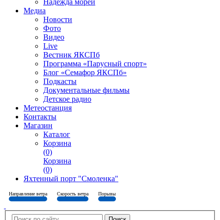
Надежда морей
Медиа
Новости
Фото
Видео
Live
Вестник ЯКСПб
Программа «Парусный спорт»
Блог «Семафор ЯКСПб»
Подкасты
Документальные фильмы
Детское радио
Метеостанция
Контакты
Магазин
Каталог
Корзина
(0)
Корзина
(0)
Яхтенный порт "Смоленка"
Направление ветра
Скорость ветра
Порывы