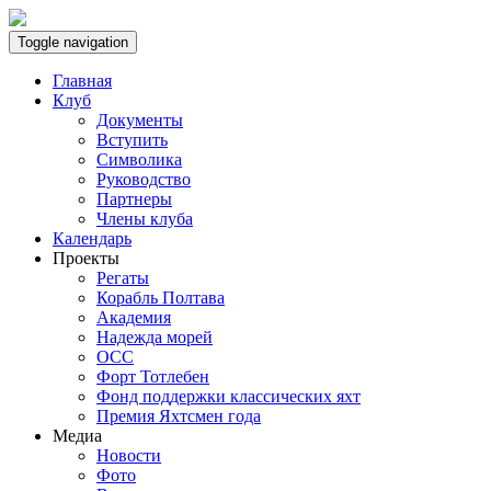
Toggle navigation
Главная
Клуб
Документы
Вступить
Символика
Руководство
Партнеры
Члены клуба
Календарь
Проекты
Регаты
Корабль Полтава
Академия
Надежда морей
ОСС
Форт Тотлебен
Фонд поддержки классических яхт
Премия Яхтсмен года
Медиа
Новости
Фото