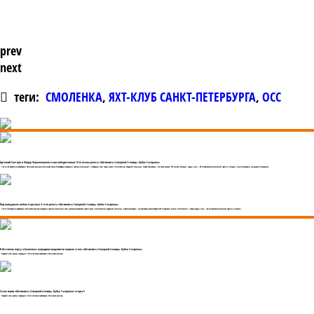
prev
next
теги:
СМОЛЕНКА
,
ЯХТ-КЛУБ САНКТ-ПЕТЕРБУРГА
,
ОСС
Артемий Светцов и Фёдор Черноголовков стали победителями 13-го сезона регаты «Оптимисты Северной Столицы. Кубок Газпрома»
С 22 по 24 августа на акватории Финского залива в Яхт-клубе Санкт-Петербурга проходил заключительный, четвёртый этап серии регат «Оптимисты Северной Столицы. Кубок Газпрома». На старт вышел 191 юный яхтсмен, среди них — 69 спортсменов в зачётной группе «Кадет» (начинающие, младшие гонщики).
Под пасмурным небом стартовал 4 этап регаты «Оптимисты Северной Столицы. Кубок Газпрома»
С 22 по 24 августа в акватории Финского залива проходит заключительный этап детско-юношеской серии регат «Оптимисты Северной Столицы. Кубок Газпрома». За призовые места борется 191 спортсмен класса «Оптимист». Также среди них — 69 гонщиков в зачётной группе «Кадет».
В Яхтенном порту «Смоленка» наградили медалистов первого этапа «Оптимисты Северной столицы. Кубок Газпрома»
Первый этап регаты проходит с 24 по 26 мая в акватории Финского залива
Сезон серии «Оптимисты Северной столицы. Кубок Газпрома» открыт!
Первый этап регаты проходит с 24 по 26 мая в акватории Финского залива