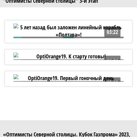
"Оптимисты Северной столицы" 3-й этап
03:22
5 лет назад был заложен линейный
корабль «Полтава»!
06:06
OptiOrange19. К старту готовы!
05:13
OptiOrange19. Первый гоночный день
«Оптимисты Северной столицы. Кубок Газпрома» 2023,