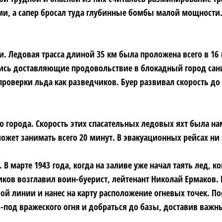
ми, а сапер бросал туда глубинные бомбы малой мощност
 Ледовая трасса длиной 35 км была проложена всего в 16 
лись доставляющие продовольствие в блокадный город сани 
проверки льда как разведчиков. Буер развивал
скорость до
о города.
Скорость этих спасательных ледовых яхт была на
может занимать всего 20 минут. В эвакуационных рейсах ни
 марте 1943 года, когда на заливе уже начал таять лед, 
ков возглавил воин-буерист, лейтенант Николай Ермаков.
вой линии и нанес на карту расположение огневых точек. По
з-под вражеского огня и добраться до базы, доставив важн