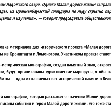
ии Ладожского озера. Однако Малая дорога жизни сыграла
ады. На Ораниенбаумский плацдарм по льду скрытно пере
ения и изучения», — говорит председатель общественного
овке материалов для исторического проекта «Малая дорога
 из Кронштадта и Ломоносова. Участником проекта станет 
о-историческая монография, создан памятный знак, откро
, будут организованы туристические маршруты, чтобы пам
 битва — одна из ключевых вех исторической памяти о Вели
й монографии, которая расскажет о значении Малой дорог
описаны события и герои Малой дороги жизни. Это тоже ст