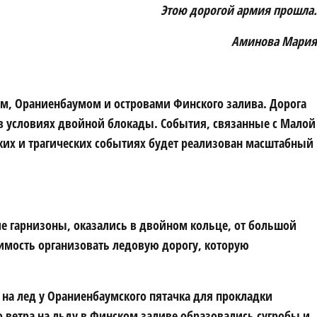
Этою дорогой армия прошла.
Аминова Мария
м, Ораниенбаумом и островами Финского залива. Дорога
 в условиях двойной блокады. События, связанные с Малой
ких и трагических событиях будет реализован масштабный
ие гарнизоны, оказались в двойном кольце, от большой
имость организовать ледовую дорогу, которую
 на лед у Ораниенбаумского пятачка для прокладки
о ветра на льду в Финском заливе образовались сугробы и