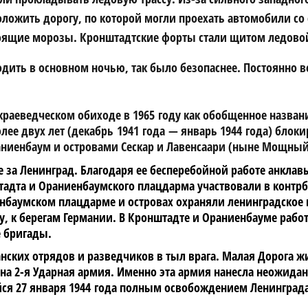
ложить дорогу, по которой могли проехать автомобили со
стоящие морозы. Кронштадтские форты стали щитом ледово
дить в основном ночью, так было безопаснее. Постоянно в
раеведческом обиходе в 1965 году как обобщенное назван
лее двух лет (декабрь 1941 года — январь 1944 года) бло
аниенбаум и островами Сескар и Лавенсаари (ныне Мощный
 за Ленинград. Благодаря ее бесперебойной работе анкла
адта и Ораниенбаумского плацдарма участвовали в контрб
нбаумском плацдарме и островах охраняли ленинградское н
ку, к берегам Германии. В Кронштадте и Ораниенбауме ра
 бригады.
анских отрядов и разведчиков в тыл врага. Малая Дорога
а 2-я Ударная армия. Именно эта армия нанесла неожидан
ся 27 января 1944 года полным освобождением Ленинграда