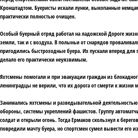
Кронштадтом. Буеристы искали лунки, выкопанные немца
практически полностью очищен.
Особый буерный отряд работал на ладожской Дороге жизни.
земли, так и с воздуха. В полыньи от снарядов провалива
пригодились быстроходные буера. Их пускали вперед для 
делало его практически неуязвимым.
Яхтсмены помогали и при эвакуации граждан из блокадног
ленинградцы не верили, что их дорога от смерти к жизни 
Занимались яхтсмены и разведывательной деятельностью. В
обороны, системы укреплений фашистов. Группу автоматчи
солдат и открыли огонь. Тогда Ермаков скользнул к берего
повредили мачту буера, но спортсмен сумел вывести его и