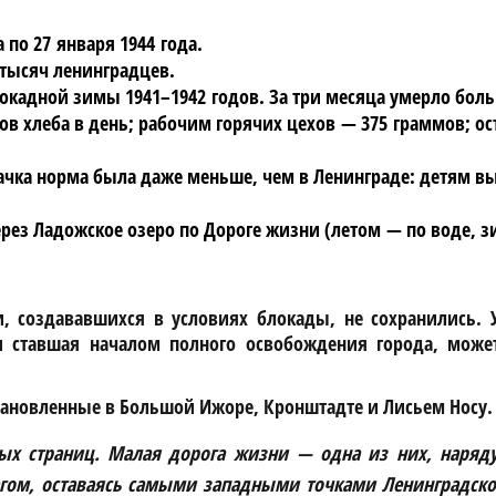
 по 27 января 1944 года.
 тысяч ленинградцев.
кадной зимы 1941–1942 годов. За три месяца умерло боль
в хлеба в день; рабочим горячих цехов — 375 граммов; 
тачка норма была даже меньше, чем в Ленинграде: детям в
ерез Ладожское озеро по Дороге жизни (летом — по воде, з
создававшихся в условиях блокады, не сохранились. Ув
 ставшая началом полного освобождения города, може
ановленные в Большой Ижоре, Кронштадте и Лисьем Носу.
ых страниц. Малая дорога жизни — одна из них, наряду 
ом, оставаясь самыми западными точками Ленинградского