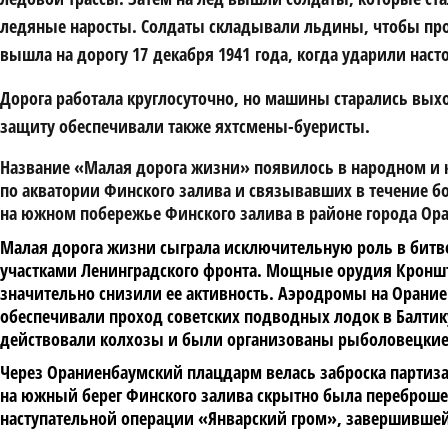
ледяные наросты. Солдаты складывали льдины, чтобы про
вышла на дорогу 17 декабря 1941 года, когда ударили на
Дорога работала круглосуточно, но машины старались выхо
защиту обеспечивали также яхтсмены-буеристы.
Название «Малая дорога жизни» появилось в народном и к
по акватории Финского залива и связывавших в течение бо
на южном побережье Финского залива в районе города Ор
Малая дорога жизни сыграла исключительную роль в битве
участками Ленинградского фронта. Мощные орудия Кроншт
значительно снизили ее активность. Аэродромы на Орание
обеспечивали проход советских подводных лодок в Балти
действовали колхозы и были организованы рыболовецкие
Через Ораниенбаумский плацдарм велась заброска партиз
на южный берег Финского залива скрытно была переброшен
наступательной операции «Январский гром», завершившей