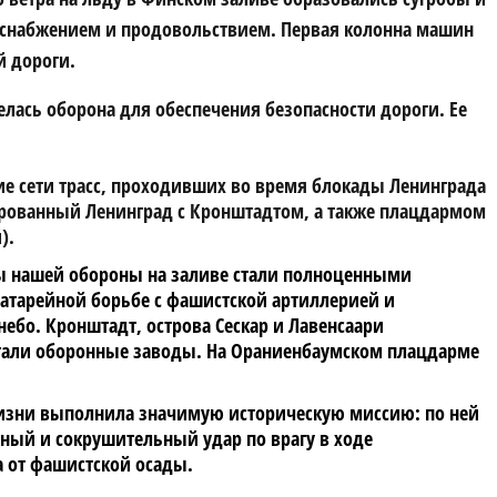
 снабжением и продовольствием. Первая колонна машин
й дороги.
елась оборона для обеспечения безопасности дороги. Ее
ие сети трасс, проходивших во время блокады Ленинграда
кированный Ленинград с Кронштадтом, а также плацдармом
).
вы нашей обороны на заливе стали полноценными
атарейной борьбе с фашистской артиллерией и
ебо. Кронштадт, острова Сескар и Лавенсаари
ботали оборонные заводы. На Ораниенбаумском плацдарме
 жизни выполнила значимую историческую миссию: по ней
ный и сокрушительный удар по врагу в ходе
 от фашистской осады.