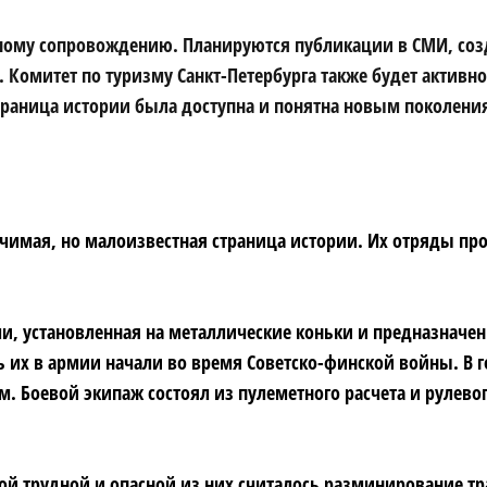
ому сопровождению. Планируются публикации в СМИ, созд
 Комитет по туризму Санкт-Петербурга также будет активн
страница истории была доступна и понятна новым поколени
ачимая, но малоизвестная страница истории. Их отряды пр
ми, установленная на металлические коньки и предназначен
 их в армии начали во время Советско-финской войны. В 
ом.
Боевой экипаж состоял из пулеметного расчета и рулев
й трудной и опасной из них считалось разминирование тр