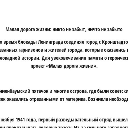
Малая дорога жизни: никто не забыт, ничто не забыто
о время блокады Ленинграда соединял город с Кронштадто
резанных гарнизонов и жителей города, которые оказались
блокадной истории. Для увековечивания памяти о героичес
проект «Малая дорога жизни».
ниенбаумский пятачок и многие острова, где были советск
век оказались отрезанными от материка. Возникла необход
2 ноября 1941 года, первый разведывательный отряд вышел
ли прокладывать ледовую трассу. Из-за сильного западног