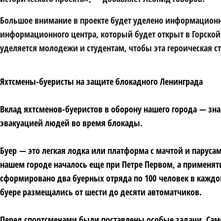
Большое внимание в проекте будет уделено информационн
информационного центра, который будет открыт в Горской.
уделяется молодежи и студентам, чтобы эта героическая 
Яхтсмены-буеристы на защите блокадного Ленинграда
Вклад яхтсменов-буеристов в оборону нашего города — зн
эвакуацией людей во время блокады.
Буер — это легкая лодка или платформа с мачтой и паруса
нашем городе началось еще при Петре Первом, а п
рименять
сформировано два буерных отряда по 100 человек в кажд
буере размещались от шести до десяти автоматчиков.
Перед спортсменами были поставлены особые задачи. Само