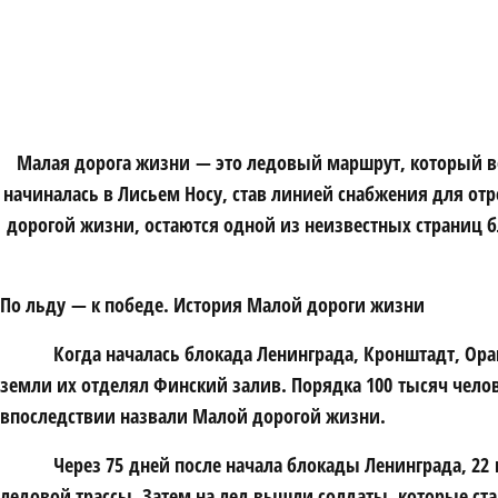
Малая дорога жизни — это ледовый маршрут, который в
начиналась в Лисьем Носу, став линией снабжения для от
дорогой жизни, остаются одной из неизвестных страниц 
По льду — к победе. История Малой дороги жизни
Когда началась блокада Ленинграда, Кронштадт, Ора
земли их отделял Финский залив. Порядка 100 тысяч чело
впоследствии назвали Малой дорогой жизни.
Через 75 дней после начала блокады Ленинграда, 2
ледовой трассы. Затем на лед вышли солдаты, которые ста