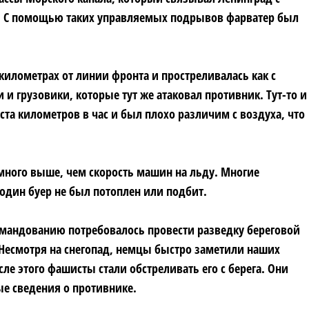
и. С помощью таких управляемых подрывов фарватер был
километрах от линии фронта и простреливалась как с
и грузовики, которые тут же атаковал противник. Тут-то и
 ста километров в час и был плохо различим с воздуха, что
много выше, чем скорость машин на льду. Многие
 один буер не был потоплен или подбит.
командованию потребовалось провести разведку береговой
 Несмотря на снегопад, немцы быстро заметили наших
сле этого фашисты стали обстреливать его с берега. Они
ые сведения о противнике.