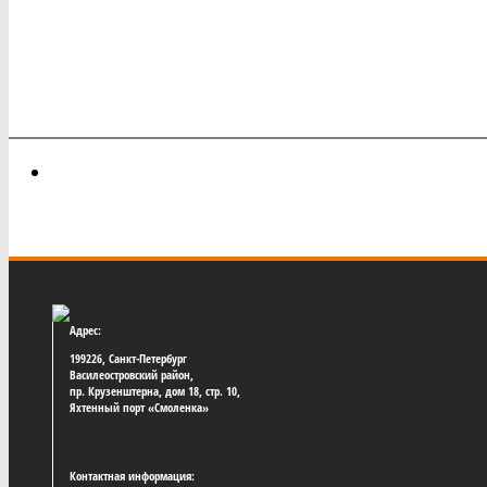
Адрес:
199226, Санкт-Петербург
Василеостровский район,
пр. Крузенштерна, дом 18, стр. 10,
Яхтенный порт «Смоленка»
Контактная информация: