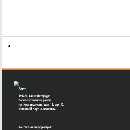
Адрес:
199226, Санкт-Петербург
Василеостровский район,
пр. Крузенштерна, дом 18, стр. 10,
Яхтенный порт «Смоленка»
Контактная информация: