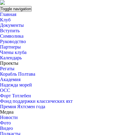
Toggle navigation
Главная
Клуб
Документы
Вступить
Символика
Руководство
Партнеры
Члены клуба
Календарь
Проекты
Регаты
Корабль Полтава
Академия
Надежда морей
ОСС
Форт Тотлебен
Фонд поддержки классических яхт
Премия Яхтсмен года
Медиа
Новости
Фото
Видео
Подкасты