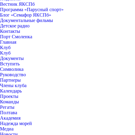
Вестник ЯКСПб
Программа «Парусный спорт»
Блог «Семафор ЯКСПб»
Документальные фильмы
Детское радио
Контакты
Порт Смоленка
Главная
Клуб
Клуб
Документы
Вступить
Символика
Руководство
Партнеры
Члены клуба
Календарь
Проекты
Команды
Регаты
Полтава
Академия
Надежда морей
Медиа
Новости